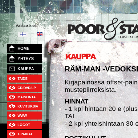
Valitse kieli
HOME
YHTEYS
RÄM-MAN -VEDOKS
KAUPPA
TAIDE
Kirjapainossa offset-pain
mustepiirroksista.
CD/DVD/LP
MAINONTA
HINNAT
KUVITUKSIA
- 1 kpl hintaan 20 e (plus
TAI
WWW
- 2 kpl yhteishintaan 30 e
LOGOT
T-PAIDAT