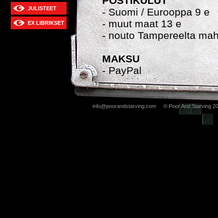
POSTIKULUT
JULISTEET
- Suomi / Eurooppa 9 e
- muut maat 13 e
EX LIBRIKSET
- nouto Tampereelta mah
MAKSU
- PayPal
- pankkimaksu
- käteinen (noudettaessa
info@poorandstarving.com © Poor And Starving 2
Tilaukset:
info@poorand
THE ADVENTURES O
"Bad Magic"
Koko A3 (420 x 297 mm), 
alkuperäisestä
mustepiir
ikkunaan), 50:nen kappa