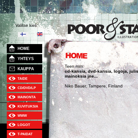
Valitse kieli
HOME
YHTEYS
Teen mm:
KAUPPA
cd-kansia, dvd-kansia, logoja, julis
mainoksia jne...
TAIDE
Niko Bauer, Tampere, Finland
CD/DVD/LP
MAINONTA
KUVITUKSIA
WWW
LOGOT
T-PAIDAT