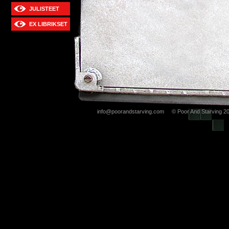
JULISTEET
EX LIBRIKSET
info@poorandstarving.com © Poor And Starving 2